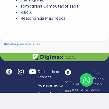
Mamografia
Tomografia Computadorizada
Raio X
Ressonância Magnética
Voltar para Unidades
Resultado de
Rua:
Exames
Ir
Colômbia,
para
DIAGMAX
nº 203. 3º
Agendamento
o
JOAÇABA
Andar -
topo
Telerradiologia
CLÍNICA
Bairro
Franquias
MÉDICA
Reunidas -
Notícias
LTDA
Caçador/SC