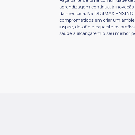
Faça parte de uma comunidade ded
aprendizagem contínua, à inovação
da medicina. Na DIGIMAX ENSINO
comprometidos em criar um ambie
inspire, desafie e capacite os profis
saúde a alcançarem o seu melhor po
quias
Consultoria
Rua: Colômbia, nº 203. 3º Anda
DIAGMAX JOAÇABA CLÍNICA
Bairro Reunidas - Caçador/SC 
ias
Corpo
MÉDICA LTDA CNPJ:
89504-545