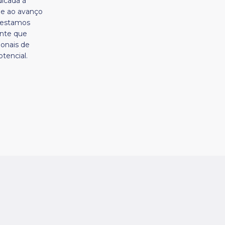
icada à
 e ao avanço
 estamos
nte que
sionais de
tencial.
Acesso Médico
r -
- CEP
Acesso Convênio