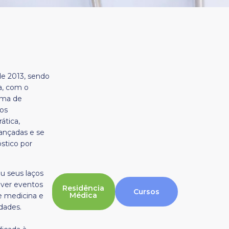
e 2013, sendo
a, com o
ama de
 os
ática,
vançadas e se
stico por
u seus laços
ver eventos
Residência
Cursos
Médica
e medicina e
dades.