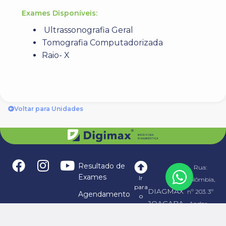
Exames Disponíveis:
Ultrassonografia Geral
Tomografia Computadorizada
Raio- X
Voltar para Unidades
Resultado de
Rua:
Exames
Ir
Colômbia,
para
DIAGMAX
nº 203. 3º
Agendamento
o
JOAÇABA
Andar -
topo
Telerradiologia
CLÍNICA
Bairro
Franquias