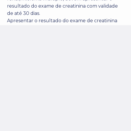
resultado do exame de creatinina com validade
de até 30 dias.
Apresentar o resultado do exame de creatinina
com validade de até 90 dias se tiver mais de 75
anos, hipertensão e diabetes.
No dia do exame remova objetos metálicos como
joias, óculos e piercings, faça uso de roupas
confortáveis e sem metal.
Informe a equipe de enfermagem caso suspeite
de gravidez e possiveis alergias a alimentos ou
medicamentos.
*Caso já utilize algum desses medicamentos,
suspenda 2 dias antes e 2 dias após a realização do
exame.