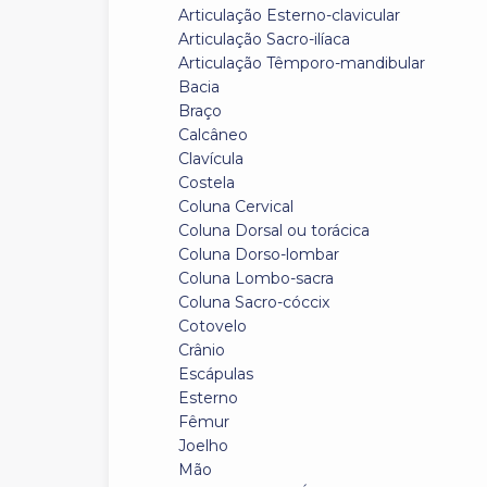
Articulação Esterno-clavicular
Articulação Sacro-ilíaca
Articulação Têmporo-mandibular
Bacia
Braço
Calcâneo
Clavícula
Costela
Coluna Cervical
Coluna Dorsal ou torácica
Coluna Dorso-lombar
Coluna Lombo-sacra
Coluna Sacro-cóccix
Cotovelo
Crânio
Escápulas
Esterno
Fêmur
Joelho
Mão