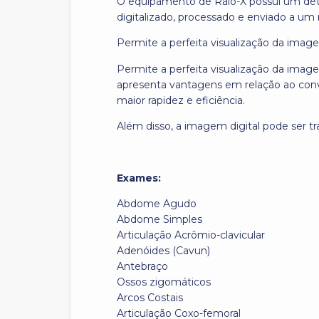
O equipamento de Raio-X possui um detec
digitalizado, processado e enviado a um 
Permite a perfeita visualização da imag
Permite a perfeita visualização da imag
apresenta vantagens em relação ao conv
maior rapidez e eficiência.
Além disso, a imagem digital pode ser tra
Exames:
Abdome Agudo
Abdome Simples
Articulação Acrômio-clavicular
Adenóides (Cavun)
Antebraço
Ossos zigomáticos
Arcos Costais
Articulação Coxo-femoral