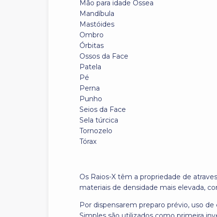
Mão para idade Óssea
Mandíbula
Mastóides
Ombro
Órbitas
Ossos da Face
Patela
Pé
Perna
Punho
Seios da Face
Sela túrcica
Tornozelo
Tórax
Os Raios-X têm a propriedade de atravess
materiais de densidade mais elevada, c
Por dispensarem preparo prévio, uso de c
Simples são utilizados como primeira inv