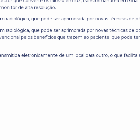
tor que converte os raios-X em luz, transformando-a em sinal el
monitor de alta resolução.
em radiológica, que pode ser aprimorada por novas técnicas de 
em radiológica, que pode ser aprimorada por novas técnicas de p
encional pelos benefícios que trazem ao paciente, que pode te
nsmitida eletronicamente de um local para outro, o que facilita 